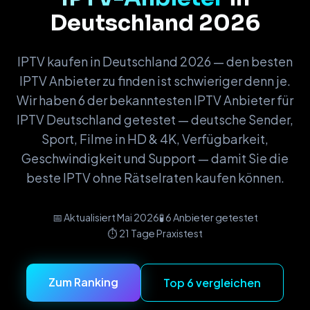
Deutschland 2026
IPTV kaufen in Deutschland 2026 — den besten
IPTV Anbieter zu finden ist schwieriger denn je.
Wir haben 6 der bekanntesten IPTV Anbieter für
IPTV Deutschland getestet — deutsche Sender,
Sport, Filme in HD & 4K, Verfügbarkeit,
Geschwindigkeit und Support — damit Sie die
beste IPTV ohne Rätselraten kaufen können.
│
📅 Aktualisiert Mai 2026
🧪 6 Anbieter getestet
─
⏱️ 21 Tage Praxistest
┃
━
│
Zum Ranking
Top 6 vergleichen
─
┃