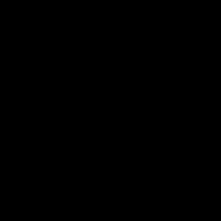
┃
━
╱
╲
│
─
╱
╲
│
─