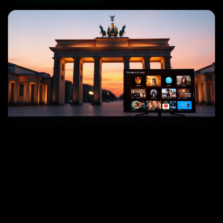
━
╱
╲
│
─
╱
╲
│
─
┃
━
╱
╲
┃
━
╱
╲
│
─
┃
━
│
─