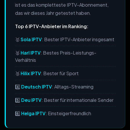
ist es das kompletteste IPTV-Abonnement,
das wir dieses Jahr getestet haben.
Top 6 IPTV-Anbieter im Ranking:
🥇
Sola IPTV
: Bester IPTV-Anbieter insgesamt
🥈
Harl IPTV
: Bestes Preis-Leistungs-
Verhältnis
🥉
Hilix IPTV
: Bester für Sport
4️⃣
Deutsch IPTV
: Alltags-Streaming
5️⃣
Deu IPTV
: Bester für internationale Sender
6️⃣
Helga IPTV
: Einsteigerfreundlich