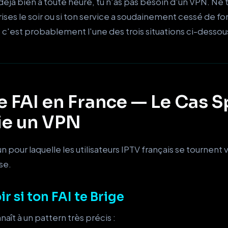
déjà bien à toute heure, tu n'as pas besoin d'un VPN. Ne 
rises le soir ou si ton service a soudainement cessé de f
 — c'est probablement l'une des trois situations ci-dessou
e FAI en France — Le Cas S
fie un VPN
n pour laquelle les utilisateurs IPTV français se tournent 
se.
 si ton FAI te Brige
aît à un pattern très précis :