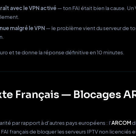
araît avec le VPN activé
— ton FAI était bien la cause. U
blement.
tinue malgré le VPN
— le problème vient du serveur de ton
n.
uro et te donne la réponse définitive en 10 minutes.
xte Français — Blocages 
arité par rapport à d'autres pays européens : l'
ARCOM
d
FAI français de bloquer les serveurs IPTV non licenciés e