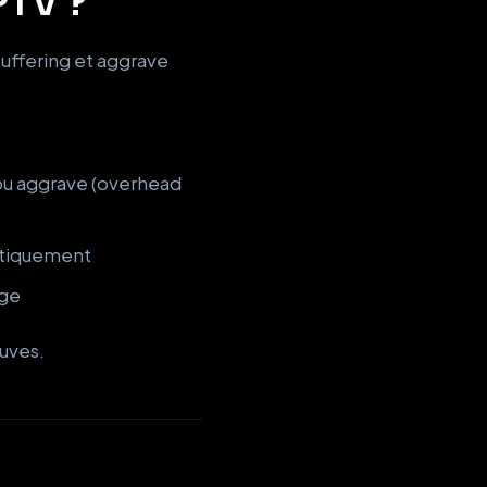
PTV ?
uffering et aggrave
ou aggrave (overhead
atiquement
age
ouves.