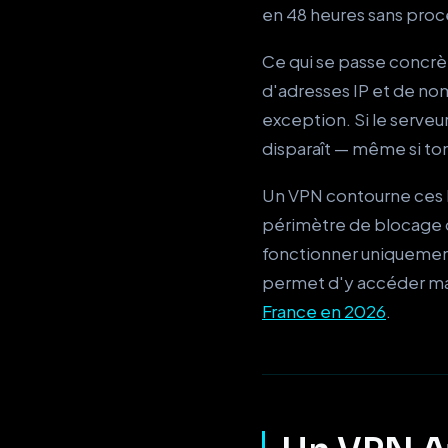
en 48 heures sans proc
Ce qui se passe concrè
d'adresses IP et de no
exception. Si le serveu
disparaît — même si ton
Un VPN contourne ces bl
périmètre de blocage du 
fonctionner uniquement 
permet d'y accéder malg
France en 2026
.